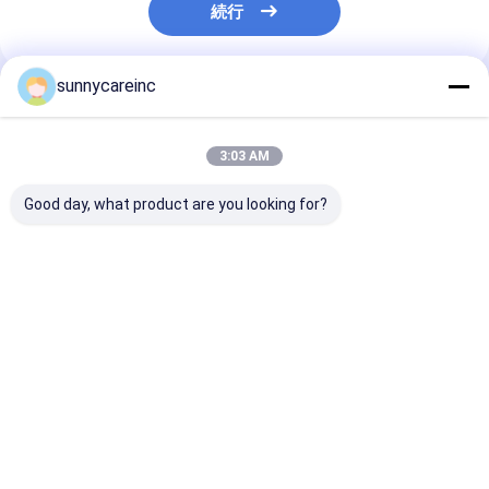
続行
sunnycareinc
推薦されたプロダクト
3:03 AM
Good day, what product are you looking for?
アップルサイダーアシ
フルーツの甘味料 カス
ISO レモンジュ
ド ACV粉末 マルス・
タム成分 モグロシドV
ウダー 天然の
プミラ ミル 5% 10% 有
25%-50% ルー・ハ
モン味 レモン
機酸 BRC ハラル・コシ
ン・グオ・モンク 果物
パウダー
ェル
抽出物
ベストプライス
ベストプライス
ベストプラ
Desktop Site
ホーム
企業情報
お問い合わせ