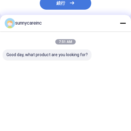
続行
sunnycareinc
推薦されたプロダクト
7:51 AM
Good day, what product are you looking for?
ドン・クワイ 精華 粉末
スポーツ用ビートルエ
ドン・クワイの
アンジェリカ・シネン
キス 汁粉 栄養 筋肉酸
ラクト アンジ
シス 肝臓と腎臓 健康
素化 機能飲料
シネンシス 免
薬草
機能食品 エネ
料
ベストプライス
ベストプライス
ベストプラ
Desktop Site
ホーム
企業情報
お問い合わせ