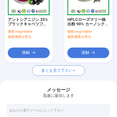
会社案内
品質管理
アントシアニジン 25%
HPLCローズマリー抽
ブラックキャベツフル
出粉 90% カーノシク酸
お問い合わせ
ーツエキス 汁 粉末 肋
98% ローズマリン酸
価格:
negotiable
価格:
negotiable
骨 ニグラム L.
95% ウルソリック酸
最新価格を得る
最新価格を得る
ニュース
見積依頼
接触
接触
多くを見て下さい
植物エキスパウダー
自然な食品添加物
メッセージ
迅速に返信します
化粧品の原料
動物 栄養 の 成分