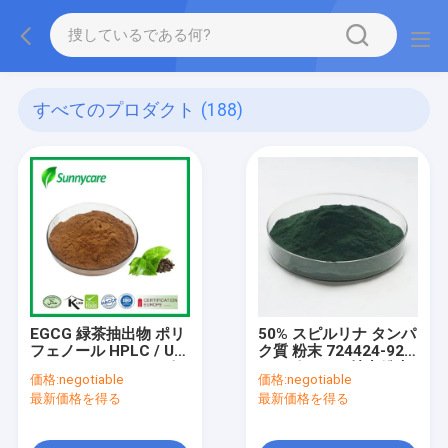
すべてのプロダクト
(188)
EGCG 緑茶抽出物 ポリ
50% スピルリナ タンパ
フェノール HPLC / UV
ク質 粉末 724424-92-
GTP L-テアニン エピカ
4 スピルリナ 抽出粉末
価格:
negotiable
価格:
negotiable
テキン
最新価格を得る
最新価格を得る