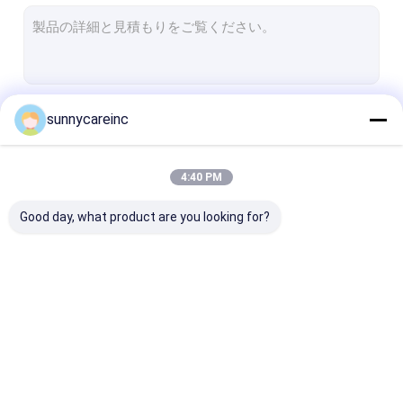
オーダーメイド 材料
オメガ オイル サプリメント
栄養補助食品の粉末
続行
sunnycareinc
植物薬草抽出物
4:40 PM
私たちのカテゴリー
Good day, what product are you looking for?
植物エキスパウダー
自然な食品添加物
化粧品の原料