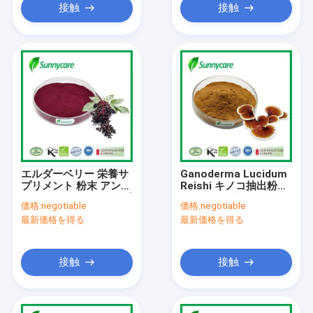
接触
接触
エルダーベリー 栄養サ
Ganoderma Lucidum
プリメント 粉末 アント
Reishi キノコ抽出粉
シアニジン 25% エルダ
20% 50% ポリサカリド
価格:
negotiable
価格:
negotiable
ーベリージュース 粉末
最新価格を得る
最新価格を得る
接触
接触