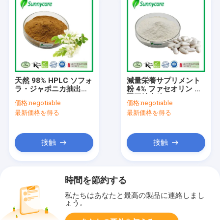
天然 98% HPLC ソフォ
減量栄養サプリメント
ラ・ジャポニカ抽出粉
粉 4% ファセオリン 白
クエルセチン CAS
腎豆抽出粉
価格:
negotiable
価格:
negotiable
117-39-5
最新価格を得る
最新価格を得る
接触
接触
時間を節約する
私たちはあなたと最高の製品に連絡しまし
ょう。