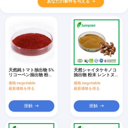
あなたの要件を与える
天然純トマト抽出物 5%
天然シャイタケキノコ
リコーペン抽出物 粉末
抽出物 粉末 レントヌス
HPLC
エドード 20% ポリサカ
価格:
negotiable
価格:
negotiable
リド
最新価格を得る
最新価格を得る
接触
接触