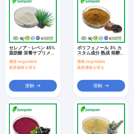
セレノア・レペン 45%
ポリフェノール 3% カ
脂肪酸 栄養サプリメン
スタム成分 熟成 発酵
ト 粉 Saw Palmetto
黒ニンニク抽出粉
価格:
negotiable
価格:
negotiable
抽出粉
最新価格を得る
最新価格を得る
接触
接触
ホーム
製品
企業情報