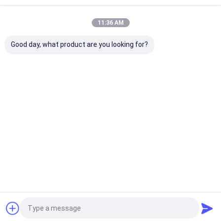
Recommended Products
11:36 AM
Good day, what product are you looking for?
免疫力と活力のために
ビートルエキスラート
淡茶色の果物 
Sambucus nigraから
ベータインナイトレー
ュース 粉引 リン
ブラックエルダーベリ
トと身体的耐久性と心
イオフラボノイド
ー抽出粉
臓健康のための紫色赤
- 40% レモン 
粉末
ラボノイド
お問い合わせを送信
お問い合わせを送信
お問い合わせ
Desktop Site
ホーム
企業情報
お問い合わせ
Privacy Policy
地図
品質
植物エキスパウダー
中国工場.Copyright © 2026 Sunnycare Inc.
All Rights Reserved.