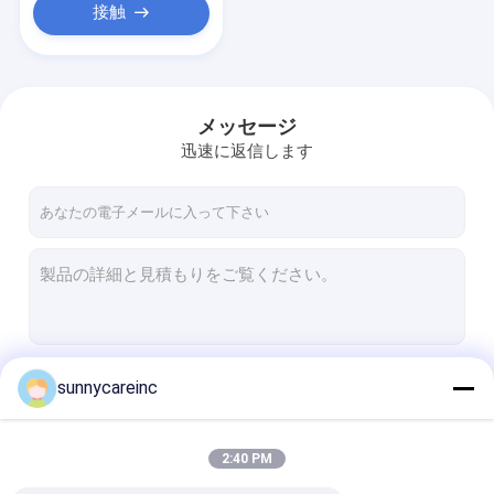
接触
メッセージ
迅速に返信します
続行
sunnycareinc
2:40 PM
私たちのカテゴリー